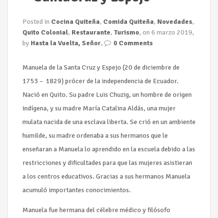
n
Posted in
Cocina Quiteña
,
Comida Quiteña
,
Novedades
,
Quito Colonial
,
Restaurante
,
Turismo
, on 6 marzo 2019,
by
Hasta la Vuelta, Señor
,
0 Comments
Manuela de la Santa Cruz y Espejo (20 de diciembre de
1753 – 1829) prócer de la independencia de Ecuador.
Nació en Quito. Su padre Luis Chuzig, un hombre de origen
indígena, y su madre María Catalina Aldás, una mujer
mulata nacida de una esclava liberta. Se crió en un ambiente
humilde, su madre ordenaba a sus hermanos que le
enseñaran a Manuela lo aprendido en la escuela debido a las
restricciones y dificultades para que las mujeres asistieran
a los centros educativos. Gracias a sus hermanos Manuela
acumuló importantes conocimientos.
Manuela fue hermana del célebre médico y filósofo