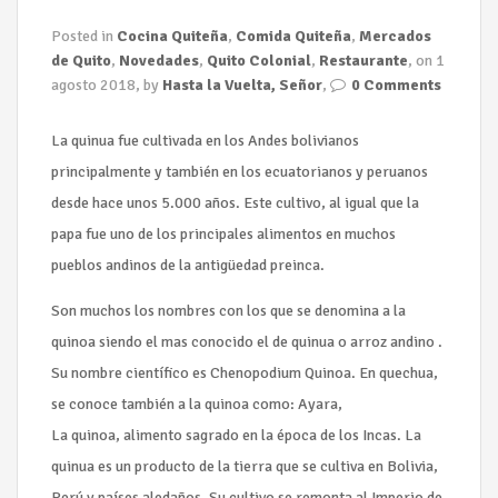
Posted in
Cocina Quiteña
,
Comida Quiteña
,
Mercados
de Quito
,
Novedades
,
Quito Colonial
,
Restaurante
, on 1
agosto 2018, by
Hasta la Vuelta, Señor
,
0 Comments
La quinua fue cultivada en los Andes bolivianos
principalmente y también en los ecuatorianos y peruanos
desde hace unos 5.000 años. Este cultivo, al igual que la
papa fue uno de los principales alimentos en muchos
pueblos andinos de la antigüedad preinca.
Son muchos los nombres con los que se denomina a la
quinoa siendo el mas conocido el de quinua o arroz andino .
Su nombre científico es Chenopodium Quinoa. En quechua,
se conoce también a la quinoa como: Ayara,
La quinoa, alimento sagrado en la época de los Incas. La
quinua es un producto de la tierra que se cultiva en Bolivia,
Perú y países aledaños. Su cultivo se remonta al Imperio de