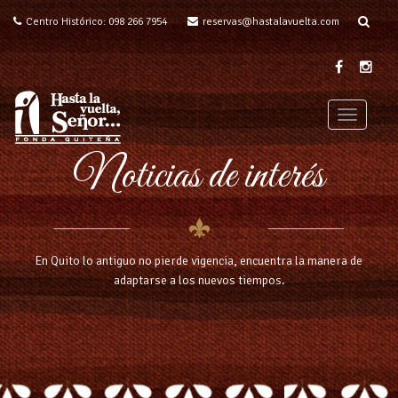
Centro Histórico: 098 266 7954
reservas@hastalavuelta.com
T
o
Noticias de interés
g
g
l
e
n
a
En Quito lo antiguo no pierde vigencia, encuentra la manera de
v
adaptarse a los nuevos tiempos.
i
g
a
t
i
o