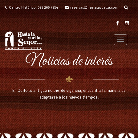
Centro Histórico: 098 266 7954
reservas@hastalavuelta.com
T
o
Noticias de interés
g
g
l
e
n
a
En Quito lo antiguo no pierde vigencia, encuentra la manera de
v
adaptarse a los nuevos tiempos.
i
g
a
t
i
o