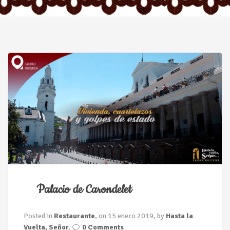
n
Palacio de Carondelet
Posted in
Restaurante
, on 15 enero 2019, by
Hasta la
Vuelta, Señor
,
0 Comments