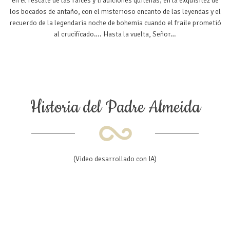
en el rescate de las raíces y tradiciones quiteñas; en la exquisitez de
n
los bocados de antaño, con el misterioso encanto de las leyendas y el
recuerdo de la legendaria noche de bohemia cuando el fraile prometió
al crucificado…. Hasta la vuelta, Señor…
Historia del Padre Almeida
(Video desarrollado con IA)