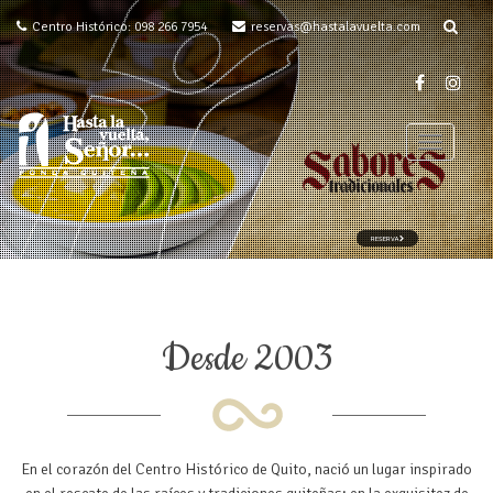
Centro Histórico: 098 266 7954
reservas@hastalavuelta.com
T
o
g
g
l
e
n
a
v
Desde 2003
i
g
a
t
i
En el corazón del Centro Histórico de Quito, nació un lugar inspirado
o