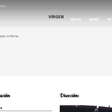
.com
VIRGEN
INICIO
MENÚ
RE
our criteria.
ación
Dirección:
s