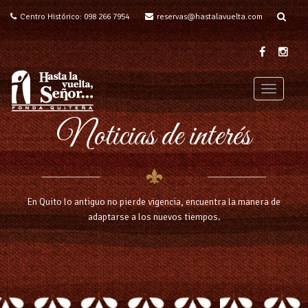
Centro Histórico: 098 266 7954
reservas@hastalavuelta.com
T
o
Noticias de interés
g
g
l
e
n
a
En Quito lo antiguo no pierde vigencia, encuentra la manera de
v
adaptarse a los nuevos tiempos.
i
g
a
t
i
o