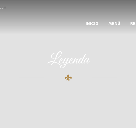
.com
INICIO
MENÚ
RE
Leyenda