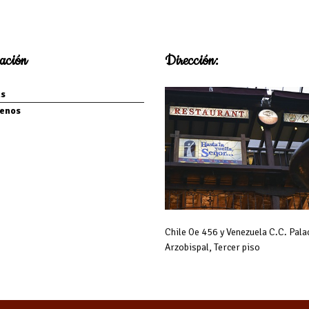
ación
Dirección:
s
enos
Chile Oe 456 y Venezuela C.C. Pala
Arzobispal, Tercer piso