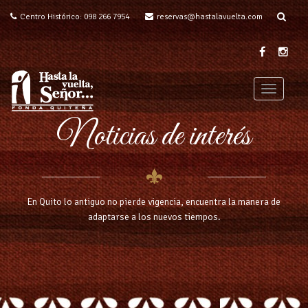
Centro Histórico: 098 266 7954
reservas@hastalavuelta.com
T
o
Noticias de interés
g
g
l
e
n
a
En Quito lo antiguo no pierde vigencia, encuentra la manera de
v
adaptarse a los nuevos tiempos.
i
g
a
t
i
o