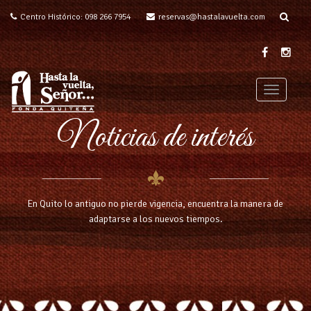
Centro Histórico: 098 266 7954
reservas@hastalavuelta.com
T
o
Noticias de interés
g
g
l
e
n
a
En Quito lo antiguo no pierde vigencia, encuentra la manera de
v
adaptarse a los nuevos tiempos.
i
g
a
t
i
o