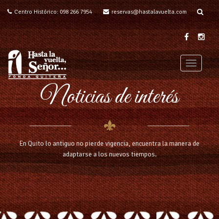
Centro Histórico: 098 266 7954
reservas@hastalavuelta.com
T
o
Noticias de interés
g
g
l
e
n
a
En Quito lo antiguo no pierde vigencia, encuentra la manera de
v
adaptarse a los nuevos tiempos.
i
g
a
t
i
o