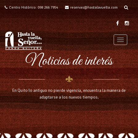
Centro Histórico: 098 266 7954
reservas@hastalavuelta.com
T
o
Noticias de interés
g
g
l
e
n
a
En Quito lo antiguo no pierde vigencia, encuentra la manera de
v
adaptarse a los nuevos tiempos.
i
g
a
t
i
o