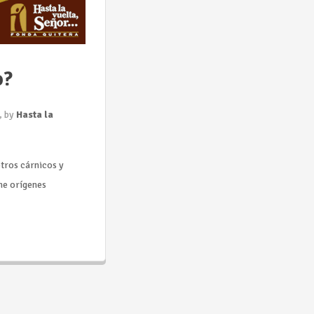
o?
, by
Hasta la
otros cárnicos y
ne orígenes