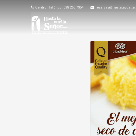
Centro Histórico: 098 266 7954
reservas@hastalavuelta