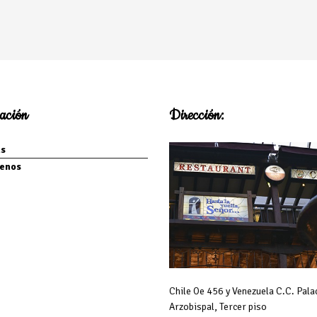
ación
Dirección:
s
enos
Chile Oe 456 y Venezuela C.C. Pala
Arzobispal, Tercer piso