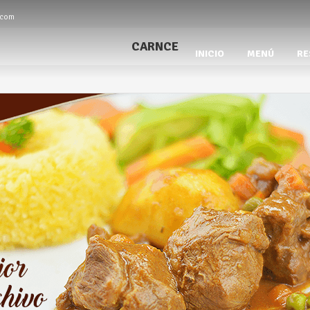
.com
CARNCE
INICIO
MENÚ
RE