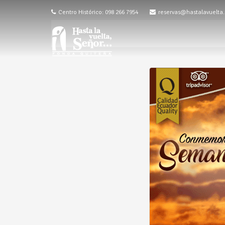
Centro Histórico: 098 266 7954
reservas@hastalavuelta