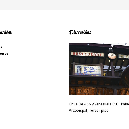
ación
Dirección:
s
enos
Chile Oe 456 y Venezuela C.C. Pala
Arzobispal, Tercer piso