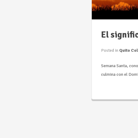
El signif
Posted in
Quito Col
Semana Santa, cono
culmina con el Dom
Seguir leyendo...