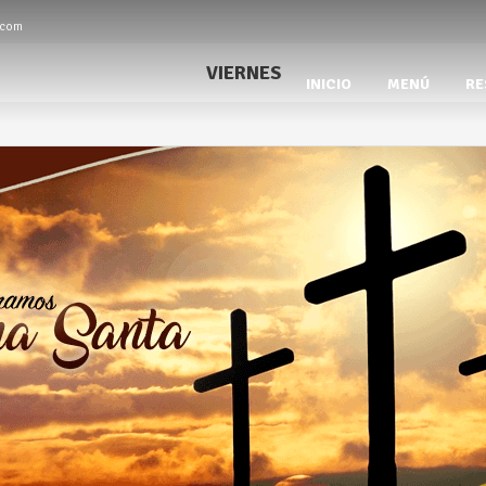
.com
VIERNES
INICIO
MENÚ
RE