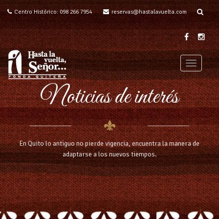
Centro Histórico: 098 266 7954
reservas@hastalavuelta.com
T
o
Noticias de interés
g
g
l
e
n
a
En Quito lo antiguo no pierde vigencia, encuentra la manera de
v
adaptarse a los nuevos tiempos.
i
g
a
t
i
o