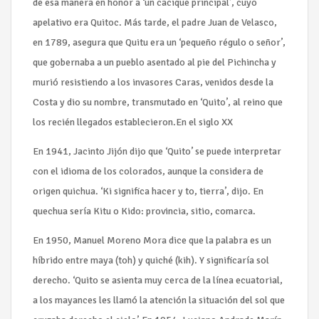
de esa manera en honor a ‘un cacique principal’, cuyo
apelativo era Quitoc. Más tarde, el padre Juan de Velasco,
en 1789, asegura que Quitu era un ‘pequeño régulo o señor’,
que gobernaba a un pueblo asentado al pie del Pichincha y
murió resistiendo a los invasores Caras, venidos desde la
Costa y dio su nombre, transmutado en ‘Quito’, al reino que
los recién llegados establecieron.En el siglo XX
En 1941, Jacinto Jijón dijo que ‘Quito’ se puede interpretar
con el idioma de los colorados, aunque la considera de
origen quichua. ‘Ki significa hacer y to, tierra’, dijo. En
quechua sería Kitu o Kido: provincia, sitio, comarca.
En 1950, Manuel Moreno Mora dice que la palabra es un
híbrido entre maya (toh) y quiché (kih). Y significaría sol
derecho. ‘Quito se asienta muy cerca de la línea ecuatorial,
a los mayances les llamó la atención la situación del sol que