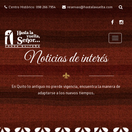
Centro Histórico: 098 266 7954
reservas@hastalavuelta.com
T
o
Noticias de interés
g
g
l
e
n
a
En Quito lo antiguo no pierde vigencia, encuentra la manera de
v
adaptarse a los nuevos tiempos.
i
g
a
t
i
o