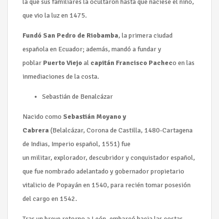
la que sus familiares la ocultaron hasta que naciese el niño,
que vio la luz en 1475.
Fundó San Pedro de Riobamba
, la primera ciudad
española en Ecuador; además, mandó a fundar y
poblar
Puerto Viejo
al
capitán Francisco Pachec
o en las
inmediaciones de la costa.
Sebastián de Benalcázar
Nacido como
Sebastián Moyano y
Cabrera
(Belalcázar, Corona de Castilla, 1480-Cartagena
de Indias, Imperio español, 1551) fue
un militar, explorador, descubridor y conquistador español,
que fue nombrado adelantado y gobernador propietario
vitalicio de Popayán en 1540, para recién tomar posesión
del cargo en 1542.
Tras un breve retorno a León, embarcó hacia las costas