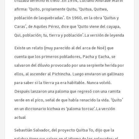
cruzaba derecho el cielo’.En 1954, Luciano Andrade Marín
afirma: ‘Quito, propiamente Quitu, ‘Quitua, Quitwa,
población de lasquebradas’. En 1960, en la obra ‘Quitus y
Caras’, de Aquiles Pérez, dice que ‘Quito viene del cayapa,
Qui, población; tu, tierra y población’.La versión de leyenda
Existe un relato (muy parecido al del arca de Noé) que
cuenta que los primeros pobladores, Pacha y Eacha, se
salvaron del diluvio provocado por una serpiente herida por
ellos, al ascender al Pichincha. Luego enviaron un gallinazo
para saber si la tierra ya era habitable. Nunca volvió.
Después lanzaron una paloma que regresó con una ramita
verde en el pico, señal de que había renacido la vida. ‘Quito’
en un diccionario kichwa es ‘paloma torcaz’.La versión
actual
Sebastián Salvador, del proyecto Quitsa To, dijo que la
palabra tiene sus raíces en el idioma de los colorados: el