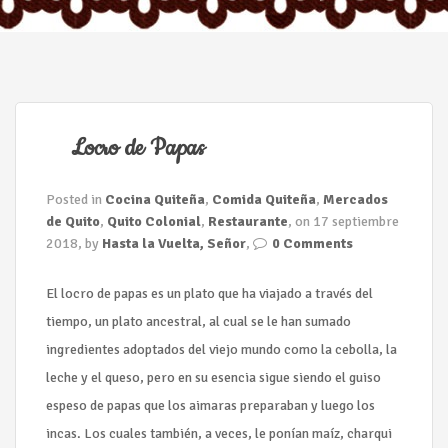
n
Locro de Papas
Posted in
Cocina Quiteña
,
Comida Quiteña
,
Mercados
de Quito
,
Quito Colonial
,
Restaurante
, on 17 septiembre
2018, by
Hasta la Vuelta, Señor
,
0 Comments
El locro de papas es un plato que ha viajado a través del
tiempo, un plato ancestral, al cual se le han sumado
ingredientes adoptados del viejo mundo como la cebolla, la
leche y el queso, pero en su esencia sigue siendo el guiso
espeso de papas que los aimaras preparaban y luego los
incas. Los cuales también, a veces, le ponían maíz, charqui