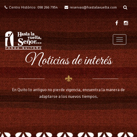
Centro Histórico: 098 266 7954
reservas@hastalavuelta.com
T
o
Noticias de interés
g
g
l
e
n
a
En Quito lo antiguo no pierde vigencia, encuentra la manera de
v
adaptarse a los nuevos tiempos.
i
g
a
t
i
o