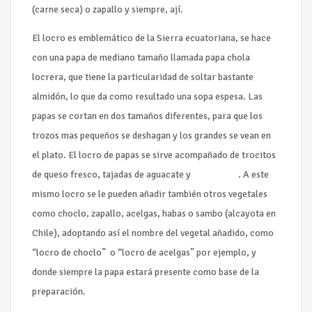
(carne seca) o zapallo y siempre, ají.
El locro es emblemático de la Sierra ecuatoriana, se hace
con una papa de mediano tamaño llamada papa chola
locrera, que tiene la particularidad de soltar bastante
almidón, lo que da como resultado una sopa espesa. Las
papas se cortan en dos tamaños diferentes, para que los
trozos mas pequeños se deshagan y los grandes se vean en
el plato. El locro de papas se sirve acompañado de trocitos
de queso fresco, tajadas de aguacate y
salsa de ají
. A este
mismo locro se le pueden añadir también otros vegetales
como choclo, zapallo, acelgas, habas o sambo (alcayota en
Chile), adoptando así el nombre del vegetal añadido, como
“locro de choclo” o “locro de acelgas” por ejemplo, y
donde siempre la papa estará presente como base de la
preparación.