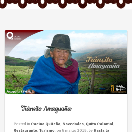
n
Tránsito Amaguaña
Posted in
Cocina Quiteña
,
Novedades
,
Quito Colonial
,
Restaurante
,
Turismo
, on 6 marzo 2019, by
Hasta la