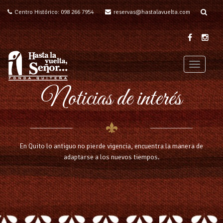
Centro Histórico: 098 266 7954
reservas@hastalavuelta.com
T
o
Noticias de interés
g
g
l
e
n
a
En Quito lo antiguo no pierde vigencia, encuentra la manera de
v
adaptarse a los nuevos tiempos.
i
g
a
t
i
o