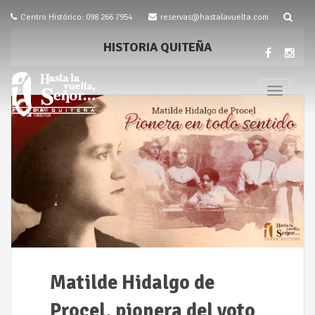
Centro Histórico: 098 266 7954
reservas@hastalavuelta.com
HISTORIA QUITEÑA
T
o
g
g
l
e
n
a
v
i
g
a
Matilde Hidalgo de
t
i
Procel, pionera del voto
o