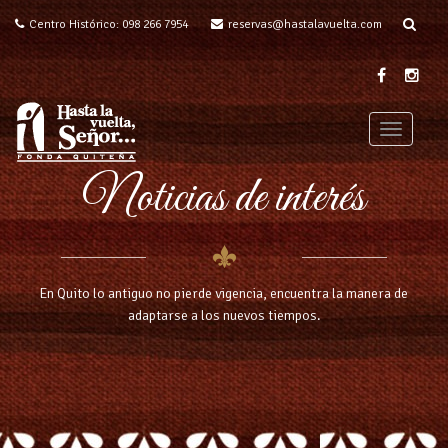
Centro Histórico: 098 266 7954
reservas@hastalavuelta.com
T
o
Noticias de interés
g
g
l
e
n
a
En Quito lo antiguo no pierde vigencia, encuentra la manera de
v
adaptarse a los nuevos tiempos.
i
g
a
t
i
o